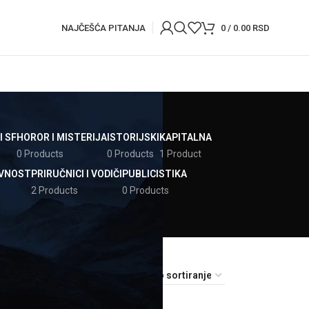
NAJČEŠĆA PITANJA
0
/
0.00
RSD
I SF
HOROR I MISTERIJA
ISTORIJSKI
KAPITALNA
0 Products
0 Products
1 Product
EVNOST
PRIRUČNICI I VODIČI
PUBLICISTIKA
2 Products
0 Products
18
24