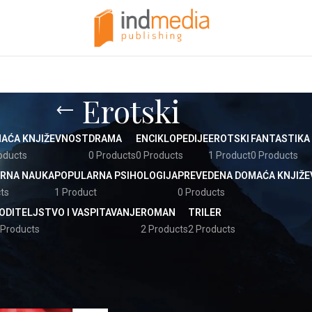
Erotski
AĆA KNJIŽEVNOST
DRAMA
ENCIKLOPEDIJE
EROTSKI
FANTASTIKA 
oducts
0 Products
0 Products
1 Product
0 Products
RNA NAUKA
POPULARNA PSIHOLOGIJA
PREVEDENA DOMAĆA KNJIŽ
ts
1 Product
0 Products
ODITELJSTVO I VASPITAVANJE
ROMAN
TRILER
 Products
2 Products
2 Products
Show
9
12