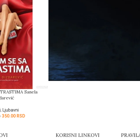
STRASTIMA Sanela
darević
i
,
Ljubavni
350.00
RSD
D
OVI
KORISNI LINKOVI
PRAVIL