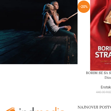
-20%
DECA ZLA
849.00
RSD
999.00
RSD
HOD PO DŽEZU Ivan
Blagojević
959.00
RSD
1,199.00
RSD
BORIM SE SA 
Diz
Erotsk
440.00
RS
NAJNOVIJI POST